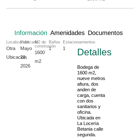
Información
Amenidades
Documentos
Localización
Publicado
M2 de
Baños
Estacionamientos
construción
Otra
Mayo
1
1
Detalles
1600
Ubicacion
28,
m2
2026
Bodega de
1600 m2,
nueve metros
altura, dos
anden de
carga, cuenta
con dos
sanitarios y
oficina.
Ubicada en
La Locería
Betania calle
segunda.